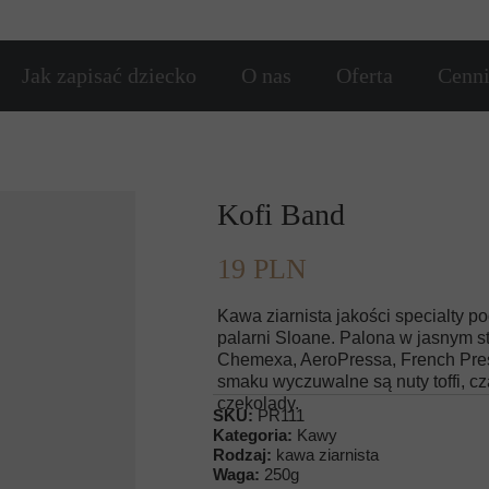
Jak zapisać dziecko
O nas
Oferta
Cenn
Ścieżka rozwoju
Karate
Nasi partnerzy
Tai Chi
Kofi Band
Kids Cross
19 PLN
Kawa ziarnista jakości specialty 
palarni Sloane. Palona w jasnym s
Chemexa, AeroPressa, French Pres
smaku wyczuwalne są nuty toffi, cz
czekolady.
SKU:
PR111
Kategoria:
Kawy
Rodzaj:
kawa ziarnista
Waga:
250g