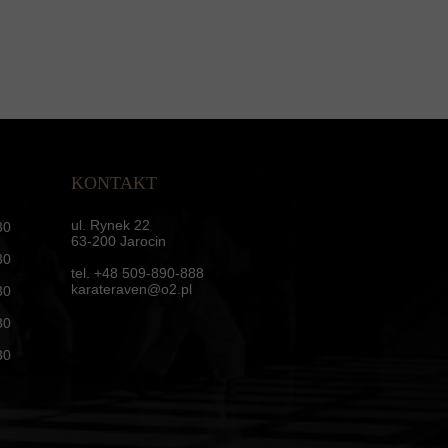
KONTAKT
ul. Rynek 22
30
63-200 Jarocin
30
tel. +48 509-890-888
karateraven@o2.pl
30
30
30