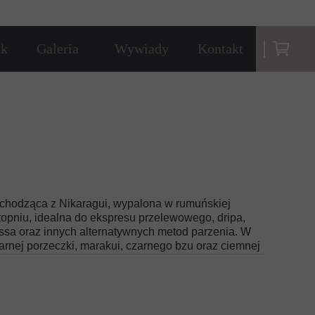
ik
Galeria
Wywiady
Kontakt
pochodząca z Nikaragui, wypalona w rumuńskiej
topniu, idealna do ekspresu przelewowego, dripa,
sa oraz innych alternatywnych metod parzenia. W
arnej porzeczki, marakui, czarnego bzu oraz ciemnej