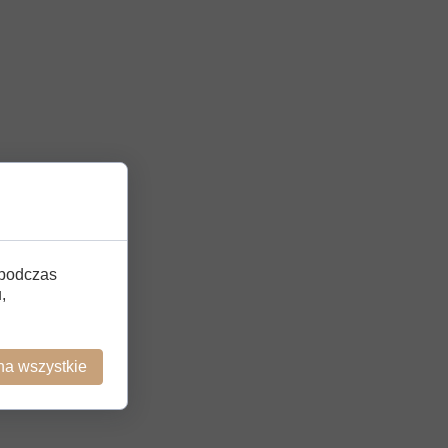
 podczas
,
na wszystkie